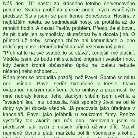
Náš den "D" nastal za krásného letního červencového
poledne. Svatba proběhla přesně podle mých vysněných
představ. Stala jsem se paní Irenou Benešovou. Hostina v
nejbližším hotelu, se sedmdesáti hosty, se protáhla až do
ranních hodin. A nastal Pavlův problém. Přesto, že sliboval,
že pít bude jen symbolicky, skutečnost byla docela jiná. O
půlnoci už nebyl schopen chůze ani komunikace a jeho
rodiče jej museli téměř odnést na náš rezervovaný pokoj.
"Přehnal to na své svatbě, to se stává", konejšili mě plačící.
Věděla jsem, že budu mít skutečně originální svatební noc,
kdy ženich kromě občasného úprku na toaletu nebude
ničeho jiného schopen…
Ráno jsem se probudila později než Pavel. Špatně se mi tu
noc usínalo. Pavel seděl zkroušeně v křesle, hlavu
ovázanou mokrým ručníkem. Jeho omluvy a pozornosti ke
mně nebraly konce. Jeho sladkým slibům jsem uvěřila a
"svatební šou" mu odpustila. Náš společný život se od té
doby vyvíjel docela všedně. Já pracovala jako úřednice v
kanceláři, Pavel jako jeřábník u soukromé firmy. Peníze
vystačily tak akorát pro nás oba. Nedovedla jsem si
představit, jak bych z našich příjmů uživila dítě. Vždyť
nejméně čtvrtinu platu manžela pohltil všemocný alkohol.