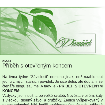
28.4.14
Příběh s otevřeným koncem
Na téma týdne "Závislosti" nemohu jinak, než naabídnout
jednu z mých starších povídek. Je sice delší, ale doufám, že
čtenáře blogu zaujme. A tady je -
PŘÍBĚH S OTEVŘENÝM
KONCEM:
Vždycky jsem toužila po velké svatbě. Nevěsta v bílém, šaty
s vlečkou, dlouhý závoj a družičky. Ženich vyšperkovaný v
nepostradatelné bílé košili, světlomodrých šatech, stříbrné