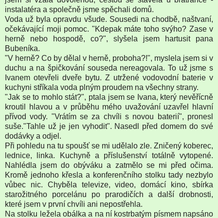
instalatéra a společně jsme spěchali domů.
Voda už byla opravdu všude. Sousedi na chodbě, naštvaní,
očekávající moji pomoc. "Kdepak máte toho svýho? Zase v
herně nebo hospodě, co?", slyšela jsem hartusit pana
Bubeníka.
"V herně? Co by dělal v herně, proboha?!", myslela jsem si v
duchu a na špičkování souseda nereagovala. To už jsme s
Ivanem otevřeli dveře bytu. Z utržené vodovodní baterie v
kuchyni stříkala voda plným proudem na všechny strany.
"Jak se to mohlo stát?", ptala jsem se Ivana, který nevěřícně
kroutil hlavou a v průběhu mého uvažování uzavřel hlavní
přívod vody. "Vrátím se za chvíli s novou baterií", pronesl
suše."Tahle už je jen vyhodit". Nasedl před domem do své
dodávky a odjel.
Při pohledu na tu spoušť se mi udělalo zle. Zničený koberec,
lednice, linka. Kuchyně a příslušenství totálně vytopené.
Nahlédla jsem do obýváku a zatmělo se mi před očima.
Kromě jednoho křesla a konferenčního stolku tady nezbylo
vůbec nic. Chyběla televize, video, domácí kino, sbírka
starožitného porcelánu po prarodičích a další drobnosti,
které jsem v první chvíli ani nepostřehla.
Na stolku ležela obálka a na ní kostrbatým písmem napsáno