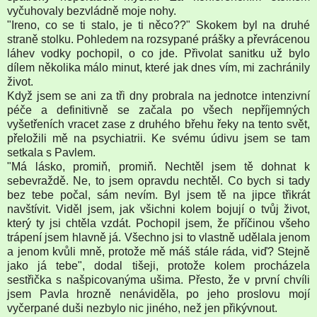
vyčuhovaly bezvládně moje nohy.
"Ireno, co se ti stalo, je ti něco??" Skokem byl na druhé
straně stolku. Pohledem na rozsypané prášky a převrácenou
láhev vodky pochopil, o co jde. Přivolat sanitku už bylo
dílem několika málo minut, které jak dnes vím, mi zachránily
život.
Když jsem se ani za tři dny probrala na jednotce intenzivní
péče a definitivně se začala po všech nepříjemných
vyšetřeních vracet zase z druhého břehu řeky na tento svět,
přeložili mě na psychiatrii. Ke svému údivu jsem se tam
setkala s Pavlem.
"Má lásko, promiň, promiň. Nechtěl jsem tě dohnat k
sebevraždě. Ne, to jsem opravdu nechtěl. Co bych si tady
bez tebe počal, sám nevím. Byl jsem tě na jipce třikrát
navštívit. Viděl jsem, jak všichni kolem bojují o tvůj život,
který ty jsi chtěla vzdát. Pochopil jsem, že příčinou všeho
trápení jsem hlavně já. Všechno jsi to vlastně udělala jenom
a jenom kvůli mně, protože mě máš stále ráda, viď? Stejně
jako já tebe", dodal tišeji, protože kolem procházela
sestřička s našpicovanýma ušima. Přesto, že v první chvíli
jsem Pavla hrozně nenáviděla, po jeho proslovu mojí
vyčerpané duši nezbylo nic jiného, než jen přikývnout.