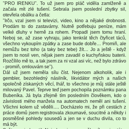
"PRO IRENKU". To už jsem pro pláč viděla zamlženě a
začala mít zlé tušení. Sebrala jsem poslední zbytky sil,
otevřela obálku a četla:
"Irčo, vzal jsem si televizi, video, kino a nějaké drobnosti.
Prodám to do zastavárny. Nutně potřebuju peníze, mám
velké dluhy v herně za rohem. Propadl jsem tomu hraní.
Neboj se, až zase vyhraju, jako tenkrát těch čtyřicet táců,
všechno vykoupím zpátky a zase bude dobře… Promiň, ale
nemůžu bez toho (a taky bez tebe) žít… Jo a ještě - když
jsem to nosil ven, nějak jsem zavadil o kuchyňskou baterii.
Rozčílilo mě to, a tak jsem za ni vzal asi víc, než bylo zdrávo
- promiň, omlouvám se").
Dál už jsem neměla sílu číst. Nejenom alkoholik, ale i
gembler, bezohledný násilník, likvidátor mých a našich
společně získaných věcí, lhář, to všechno je můj stále ještě
milovaný Pavel. Teprve teď jsem pochopila poznámku pana
Bubeníka. Já byla zřejmě tím posledním člověkem, kdo o
závislosti mého manžela na automatech neměl ani tušení.
Všichni kolem už věděli…. Docházelo mi, že při cestách z
práce domů jsem registrovala zkoumavé, soucitné a někdy i
posměšné pohledy sousedů a jen se v duchu divila, co to
má být.