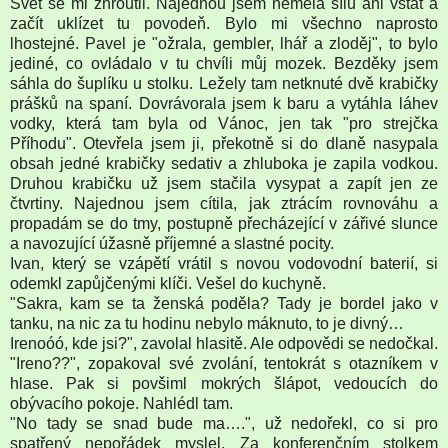
Svět se mi zhroutil. Najednou jsem neměla sílu ani vstát a
začít uklízet tu povodeň. Bylo mi všechno naprosto
lhostejné. Pavel je "ožrala, gembler, lhář a zloděj", to bylo
jediné, co ovládalo v tu chvíli můj mozek. Bezděky jsem
sáhla do šuplíku u stolku. Ležely tam netknuté dvě krabičky
prášků na spaní. Dovrávorala jsem k baru a vytáhla láhev
vodky, která tam byla od Vánoc, jen tak "pro strejčka
Příhodu". Otevřela jsem ji, překotně si do dlaně nasypala
obsah jedné krabičky sedativ a zhluboka je zapila vodkou.
Druhou krabičku už jsem stačila vysypat a zapít jen ze
čtvrtiny. Najednou jsem cítila, jak ztrácím rovnováhu a
propadám se do tmy, postupně přecházející v zářivé slunce
a navozující úžasně příjemné a slastné pocity.
Ivan, který se vzápětí vrátil s novou vodovodní baterií, si
odemkl zapůjčenými klíči. Vešel do kuchyně.
"Sakra, kam se ta ženská poděla? Tady je bordel jako v
tanku, na nic za tu hodinu nebylo máknuto, to je divný…
Irenoóó, kde jsi?", zavolal hlasitě. Ale odpovědi se nedočkal.
"Ireno??", zopakoval své zvolání, tentokrát s otazníkem v
hlase. Pak si povšiml mokrých šlápot, vedoucích do
obývacího pokoje. Nahlédl tam.
"No tady se snad bude ma….", už nedořekl, co si pro
spatřený nepořádek myslel. Za konferenčním stolkem