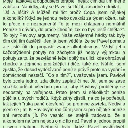
Moje "lásková a odpouštěcí terapie" nějak čím dál tím méně
zabírala. Nabídky, aby se Pavel šel léčit, zásadně odmítal.
"Já a léčit? A Můžeš mi říct proč? Copa jsem nějakej
alkoholik? Když se jednou nebo dvakrát za týden ožeru, tak
to přece nic neznamená! To je mezi chlapama normální!
Peníze ti dávám, do práce chodím, tak co bys ještě chtěla?".
To byly Pavlovy argumenty. Naše vzájemné hádky tak byly
čím dál tím častější. Jen já jsem věděla, že se Pavel pomalu
ale jistě řítí do propasti, zvané alkoholismus. Vždyť jeho
každotýdenní pobyty na záchytce již nebyly výjimkou a
pokuty za to, že bezvládně ležel opilý na ulici, kde ohrožoval
chodce a zejména projíždějící řidiče, také ne. Náhle jsem
zjistila, že dosud vydělávané peníze právě proto na vydání v
domácnosti nestačí. "Co s tím?", uvažovala jsem. Pavlovi
bylo zcela jedno, zda dluhy zaplatí či ne. Já jsem se zase
snažila udělat všechno pro to, aby Pavlovy problémy se
nedostaly na veřejnost. Proto jsem si několikrát peníze
půjčila u svých rodičů. Když záhy zjistili, na co je potřebuji,
tak jejich "ruka páně otevřená" se pro mne zavřela. Nedivila
jsem se jim. K Pavlovým rodičům jsem si pro nějaké peníze
ani netroufla jít. Po vesnici se stejně tradovalo, že s
alkoholem na tom nejsou o nic líp než Pavel a jednou propijí
i svoji chalupu. Nejhorší bylo, když Pavel vystřízlivěl.