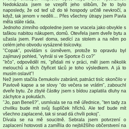
Nedokázala jsem se vzepřít jeho slibům, že to bylo
naposledy, že od teď už do té hospody určitě nevkročí, a
když, tak jenom v neděli… Přes všechny útrapy jsem Pavla
měla stále ráda.
Jednoho zimního odpoledne jsem se vracela jako obvykle s
taškou nabitou nákupem, domů. Otevřela jsem dveře bytu a
užasla jsem. Pavel doma, sedící za stolem a na něm po
celém jeho obvodu vysázené tisícovky.
"Copak", povídám s úsměvem, protože to opravdu byl
zajímavý pohled, "vyhrál si ve Sportce či co?"
"Irčo", odpověděl mi, "přidali mi v práci, měl jsem několik
melouchů a těch čtyřicet táců je toho výsledkem. A já to
musím oslavit"!
Než jsem stačila čemukoliv zabránit, patnáct tisíc skončilo v
Pavlově kapse a se slovy "do večera se vrátím", zabouchl
dveře bytu. Ze zbylé částky jsem s bídou zaplatila dluhy na
záchytce a pokutách.
"Jo, pan Beneš?", usmívala se na mě úřednice, "ten tady za
chvilku bude mít svůj šuplíček hříchů. Ale teď bude mít
všechno zaplacené, tak si snad dá chvíli pokoj".
Dívala se na mě soucitně. Sebrala jsem potvrzení o
zaplacení hotovosti a zamířila do nejbližšího občerstvení na