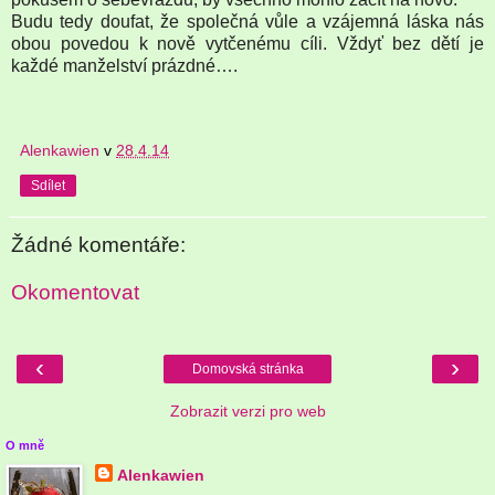
Budu tedy doufat, že společná vůle a vzájemná láska nás
obou povedou k nově vytčenému cíli. Vždyť bez dětí je
každé manželství prázdné….
Alenkawien
v
28.4.14
Sdílet
Žádné komentáře:
Okomentovat
‹
›
Domovská stránka
Zobrazit verzi pro web
O mně
Alenkawien