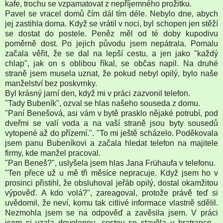
kafe, trochu se vzpamatovat z nepříjemného prožitku.
Pavel se vracel domů čím dál tím déle. Nebylo dne, abych
jej zastihla doma. Když se vrátil v noci, byl schopen jen stěží
se dostat do postele. Peněz měl od té doby kupodivu
poměrně dost. Po jejich původu jsem nepátrala. Pomalu
začala věřit, že se dal na lepší cestu, a jen jako "každý
chlap", jak on s oblibou říkal, se občas napil. Na druhé
straně jsem musela uznat, že pokud nebyl opilý, bylo naše
manželství bez poskvrnky.
Byl krásný jarní den, když mi v práci zazvonil telefon.
"Tady Bubeník", ozval se hlas našeho souseda z domu.
"Paní Benešová, asi vám v bytě prasklo nějaké potrubí, pod
dveřmi se valí voda a na vaší straně jsou byty sousedů
vytopené až do přízemí.". "To mi ještě scházelo. Poděkovala
jsem panu Bubeníkovi a začala hledat telefon na majitele
firmy, kde manžel pracoval.
"Pan Beneš?", uslyšela jsem hlas Jana Frühaufa v telefonu.
"Ten přece už u mě tři měsíce nepracuje. Když jsem ho v
prosinci přistihl, že obsluhoval jeřáb opilý, dostal okamžitou
výpověď. A kdo volá?", zareagoval, protože právě teď si
uvědomil, že neví, komu tak citlivé informace vlastně sdělil.
Nezmohla jsem se na odpověď a zavěsila jsem. V práci
jsem si vzala dovolenou, cestou se stavěla u bratrance -