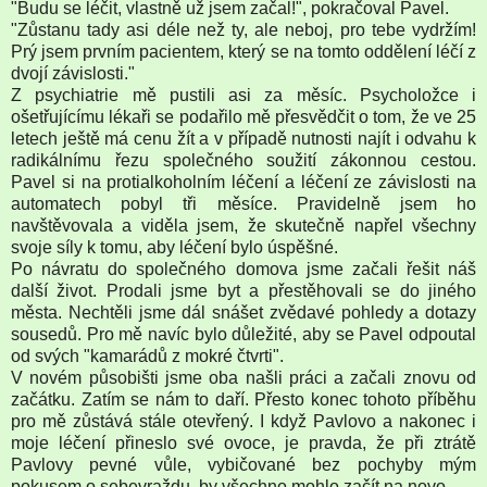
"Budu se léčit, vlastně už jsem začal!", pokračoval Pavel.
"Zůstanu tady asi déle než ty, ale neboj, pro tebe vydržím!
Prý jsem prvním pacientem, který se na tomto oddělení léčí z
dvojí závislosti."
Z psychiatrie mě pustili asi za měsíc. Psycholožce i
ošetřujícímu lékaři se podařilo mě přesvědčit o tom, že ve 25
letech ještě má cenu žít a v případě nutnosti najít i odvahu k
radikálnímu řezu společného soužití zákonnou cestou.
Pavel si na protialkoholním léčení a léčení ze závislosti na
automatech pobyl tři měsíce. Pravidelně jsem ho
navštěvovala a viděla jsem, že skutečně napřel všechny
svoje síly k tomu, aby léčení bylo úspěšné.
Po návratu do společného domova jsme začali řešit náš
další život. Prodali jsme byt a přestěhovali se do jiného
města. Nechtěli jsme dál snášet zvědavé pohledy a dotazy
sousedů. Pro mě navíc bylo důležité, aby se Pavel odpoutal
od svých "kamarádů z mokré čtvrti".
V novém působišti jsme oba našli práci a začali znovu od
začátku. Zatím se nám to daří. Přesto konec tohoto příběhu
pro mě zůstává stále otevřený. I když Pavlovo a nakonec i
moje léčení přineslo své ovoce, je pravda, že při ztrátě
Pavlovy pevné vůle, vybičované bez pochyby mým
pokusem o sebevraždu, by všechno mohlo začít na novo.