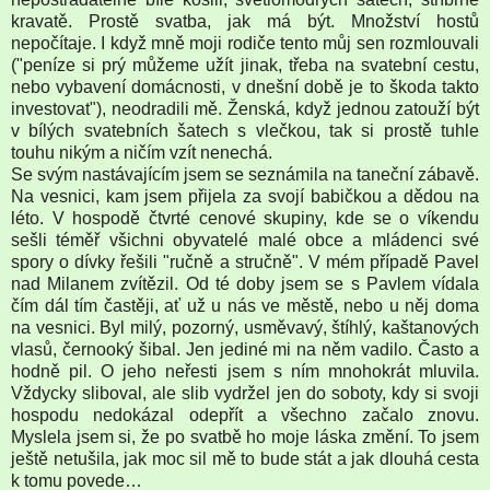
kravatě. Prostě svatba, jak má být. Množství hostů
nepočítaje. I když mně moji rodiče tento můj sen rozmlouvali
("peníze si prý můžeme užít jinak, třeba na svatební cestu,
nebo vybavení domácnosti, v dnešní době je to škoda takto
investovat"), neodradili mě. Ženská, když jednou zatouží být
v bílých svatebních šatech s vlečkou, tak si prostě tuhle
touhu nikým a ničím vzít nenechá.
Se svým nastávajícím jsem se seznámila na taneční zábavě.
Na vesnici, kam jsem přijela za svojí babičkou a dědou na
léto. V hospodě čtvrté cenové skupiny, kde se o víkendu
sešli téměř všichni obyvatelé malé obce a mládenci své
spory o dívky řešili "ručně a stručně". V mém případě Pavel
nad Milanem zvítězil. Od té doby jsem se s Pavlem vídala
čím dál tím častěji, ať už u nás ve městě, nebo u něj doma
na vesnici. Byl milý, pozorný, usměvavý, štíhlý, kaštanových
vlasů, černooký šibal. Jen jediné mi na něm vadilo. Často a
hodně pil. O jeho neřesti jsem s ním mnohokrát mluvila.
Vždycky sliboval, ale slib vydržel jen do soboty, kdy si svoji
hospodu nedokázal odepřít a všechno začalo znovu.
Myslela jsem si, že po svatbě ho moje láska změní. To jsem
ještě netušila, jak moc sil mě to bude stát a jak dlouhá cesta
k tomu povede…