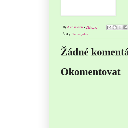
By
Alenkawien
v
26.9.17
Štítky:
Téma týdne
Žádné komentá
Okomentovat