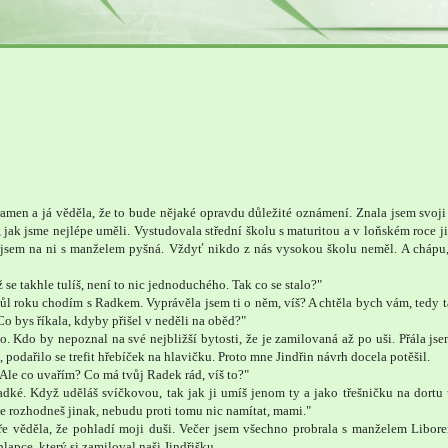
amen a já věděla, že to bude nějaké opravdu důležité oznámení. Znala jsem svoji
jak jsme nejlépe uměli. Vystudovala střední školu s maturitou a v loňském roce ji 
jsem na ni s manželem pyšná. Vždyť nikdo z nás vysokou školu neměl. A chápu,
se takhle tulíš, není to nic jednoduchého. Tak co se stalo?"
 půl roku chodím s Radkem. Vyprávěla jsem ti o něm, víš? A chtěla bych vám, tedy t
o bys říkala, kdyby přišel v neděli na oběd?"
Kdo by nepoznal na své nejbližší bytosti, že je zamilovaná až po uši. Přála jsem
á, podařilo se trefit hřebíček na hlavičku. Proto mne Jindřin návrh docela potěšil.
 Ale co uvařím? Co má tvůj Radek rád, víš to?"
sladké. Když uděláš svíčkovou, tak jak ji umíš jenom ty a jako třešničku na dortu
e rozhodneš jinak, nebudu proti tomu nic namítat, mami."
bře věděla, že pohladí moji duši. Večer jsem všechno probrala s manželem Libor
lapce, který si zamiloval naši Jindřišku.