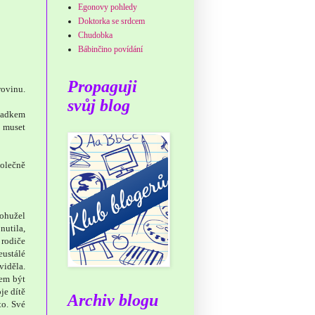
Egonovy pohledy
Doktorka se srdcem
Chudobka
Bábinčino povídání
Propaguji
rovinu.
svůj blog
 Radkem
 muset
polečně
bohužel
nutila,
 rodiče
eustálé
viděla.
cem být
je dítě
Archiv blogu
to. Své