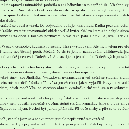
ntokrát opravdu mimořádně podařila a ani bábovku jsem nepřipálila. Všechno v
a nervózní. Snad dvacetkrát obrátila naruby svoji skříň, než si vybrala šaty, kter
í to opravdu slušelo. Nakonec - mládí sluší vše. Jak říkávala moje maminka. Kdyb
aké slušet.
anácté se ozval zvonek. Do obývacího pokoje, kam Jindra Radka pozvala, vešel 
 košile, sváteční tmavomodrý oblek a velká kytice růží, za kterou ho nebylo skoro
pozvání na oběd a rád vás poznávám. A vás také pane Horák. Já jsem Radek Do
il. Vysoký, černooký, kudrnatý, příjemný hlas i vystupování. Ale mým tělem projelo
ní tenhle nepříjemný pocit. Možná, že sis to jenom namlouvám, uklidňovala js
obodna také jmenovala Dolejšová. Ale snad je to jen náhoda. Dolejšových po svět
 kávy s bábovkou trochu vyptávat. Kde pracuje, nebo studuje, co jeho rodiče a ta
 při první návštěvě v rodině vystaveni asi všichni nápadníci.
tejně starý jako Jindřiška. Vystudoval gymnázium a teď začal se studiem archit
inárně, kde dělá číšníka a "člověka pro všechno" jak se vyjádřil. Nevyhne se ani 
tykám, nějak moc? Vím, co všechno obnáší vysokoškolské studium a ty stihneš u
iče jsem nepoznal a od malička jsem vyrůstal v kojeneckém ústavu a později v 
mov jsem opustil. Společně s dvěma stejně starými kamarády jsme si pronajali v
spívat na nájem. Nechci být jenom příživník. Při troše snahy a píle se to zvládn
ic?", zeptala jsem se a znovu mnou projelo nepříjemné mravenčení.
žila máma. Byla prý hodně mladá… Nikdy jsem ji neviděl. A děkuji za výbornou b