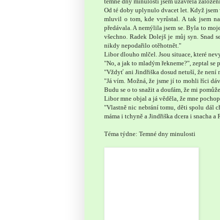
temné dny minulosti jsem uzavřela založen
Od té doby uplynulo dvacet let. Když jsem
mluvil o tom, kde vyrůstal. A tak jsem 
předávala. A nemýlila jsem se. Byla to moj
všechno. Radek Dolejš je můj syn. Snad se
nikdy nepodařilo otěhotnět."
Libor dlouho mlčel. Jsou situace, které nevy
"No, a jak to mladým řekneme?", zeptal se p
"Vždyť ani Jindřiška dosud netuší, že není 
"Já vím. Možná, že jsme jí to mohli říci dá
Budu se o to snažit a doufám, že mi pomůže
Libor mne objal a já věděla, že mne pochop
"Vlastně nic nebrání tomu, děti spolu dál c
máma i tchyně a Jindřiška dcera i snacha a
Téma týdne: Temné dny minulosti