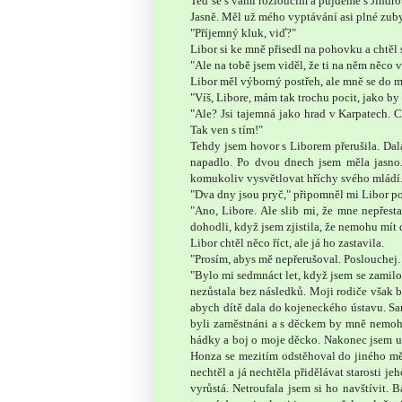
Teď se s vámi rozloučím a půjdeme s Jindro
Jasně. Měl už mého vyptávání asi plné zuby.
"Příjemný kluk, viď?"
Libor si ke mně přisedl na pohovku a chtěl 
"Ale na tobě jsem viděl, že ti na něm něco v
Libor měl výborný postřeh, ale mně se do 
"Víš, Libore, mám tak trochu pocit, jako by
"Ale? Jsi tajemná jako hrad v Karpatech. 
Tak ven s tím!"
Tehdy jsem hovor s Liborem přerušila. Dal
napadlo. Po dvou dnech jsem měla jasno
komukoliv vysvětlovat hříchy svého mládí
"Dva dny jsou pryč," připomněl mi Libor po
"Ano, Libore. Ale slib mi, že mne nepřest
dohodli, když jsem zjistila, že nemohu mít d
Libor chtěl něco říct, ale já ho zastavila.
"Prosím, abys mě nepřerušoval. Poslouchej. 
"Bylo mi sedmnáct let, když jsem se zamilo
nezůstala bez následků. Moji rodiče však b
abych dítě dala do kojeneckého ústavu. Sa
byli zaměstnáni a s děckem by mně nemohl
hádky a boj o moje děcko. Nakonec jsem uz
Honza se mezitím odstěhoval do jiného měs
nechtěl a já nechtěla přidělávat starosti 
vyrůstá. Netroufala jsem si ho navštívit. 