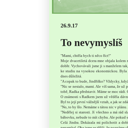
26.9.17
To nevymyslíš
"Mami, chtěla bych ti něco říct!"
Moje dvacetiletá dcera mne objala kolem r
dobře. Vychovávali jsme ji s manželem tak, 
ke studiu na vysokou ekonomickou. Byla 
dnes důležitá.
"A copak to bude, Jindřiško? Vždycky, když 
"Nic se nestalo, mami. Ale víš sama, že už
tobě, Radka představit. Máme se moc rádi. C
O známosti s Radkem jsem už věděla dávno. 
Byl to její první vážnější vztah, a jak se zd
"No, to by šlo. Nemáme s tátou nic v plánu.
"Nedělej si starosti. Jí všechno a má rád 
bábovku, nebude to mít chybu. Ale pokud s
Celá Jindra. Dokázala mi polichotit a do
nenamítal. Oba jsme se těšili, že poznáme ch