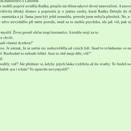
ím manželství s Liborem.
 v neděli poprvé uviděla Radka, projelo mi tělem takové divné mravenčení. A znov
navštívila dětský domov a poprosila je o jméno osoby, která Radka Dolejše do
e maminka a já. Sama jsem být ještě nemohla, protože jsem nebyla plnoletá. No, a 
 něco nevydařilo při mém porodu, snad za to mohla psychika, ale jak víš, pak u
myslíš. Život prostě občas tropí kotrmelce. A tenhle stojí za to.
o chvíli.
naší vlastní dcerkou!"
vno. Je zázrak, že se zatím nic nedozvěděla od cizích lidí. Snad to zvládneme co ne
š. Rozhodně to nebude lehké. Jsou to obě moje děti, víš?"
il.
hodily, viď? Ale představ si, kdyby jejich láska vydržela až do svatby. To budeš s
 Radek syn i tchán? To opravdu nevymyslíš!"