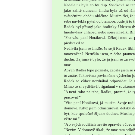
Neděle tu byla co by dup. Svíčková se te
jako zalité sluncem. Jindra byla už od rán
svátečnímu obědu oblékne. Musím říci, že j
sebe navlékla pytel od brambor, bude jí to t
Radek byl přesný jako hodinky. Úderem dv
hnědovlasý chlapec, nebo spíše mladík. Bílá
"Pro vás, paní Horáková. Děkuji moc za 
představil se.
Nedivila jsem se Jindře, že se jí Radek líb
mravenčení. Netušila jsem, z čeho prame
duchu. Zajímavé bylo, že já jsem se za sv
moc.
Abych Radka lépe poznala, začala jsem se u
to znáte. Takovému povinnému výslechu jsou
Radek se vůbec nezdráhal odpovídat. Je s
Mimo to si vydělává brigádami v soukromé v
"A není toho na tebe, Radku, promiň, že 
pracovat?"
"Víte paní Horáková, já musím. Svoje rod
domově. Když jsem odmaturoval, dětský do
byt, kde společně žijeme dodnes. Musím při
věřte mi."
"A o svých rodičích nevíte opravdu vůbec n
"Nevím. V domově říkali, že mne tam odlo