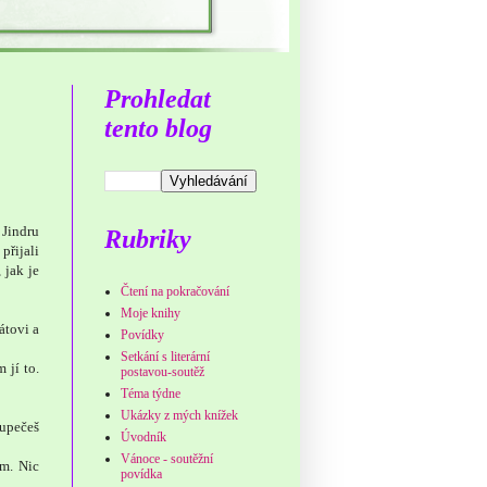
Prohledat
tento blog
 Jindru
Rubriky
přijali
 jak je
Čtení na pokračování
Moje knihy
átovi a
Povídky
Setkání s literární
 jí to.
postavou-soutěž
Téma týdne
Ukázky z mých knížek
 upečeš
Úvodník
Vánoce - soutěžní
em. Nic
povídka