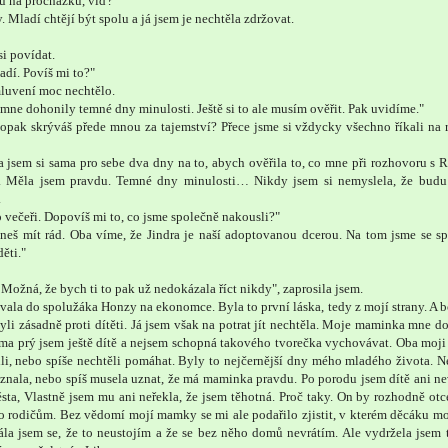
u na procházku, viď?"
 Mladí chtějí být spolu a já jsem je nechtěla zdržovat.
si povídat.
adí. Povíš mi to?"
mluvení moc nechtělo.
 mne dohonily temné dny minulosti. Ještě si to ale musím ověřit. Pak uvidíme."
Copak skrýváš přede mnou za tajemství? Přece jsme si vždycky všechno říkali na 
a jsem si sama pro sebe dva dny na to, abych ověřila to, co mne při rozhovoru s
. Měla jsem pravdu. Temné dny minulosti… Nikdy jsem si nemyslela, že budu
.
 večeři. Dopovíš mi to, co jsme společně nakousli?"
aneš mít rád. Oba víme, že Jindra je naší adoptovanou dcerou. Na tom jsme se s
ěti."
Možná, že bych ti to pak už nedokázala říct nikdy", zaprosila jsem.
vala do spolužáka Honzy na ekonomce. Byla to první láska, tedy z mojí strany. A 
yli zásadně proti dítěti. Já jsem však na potrat jít nechtěla. Moje maminka mne do
ma prý jsem ještě dítě a nejsem schopná takového tvorečka vychovávat. Oba moji
i, nebo spíše nechtěli pomáhat. Byly to nejčernější dny mého mladého života. N
nala, nebo spíš musela uznat, že má maminka pravdu. Po porodu jsem dítě ani ne
ta, Vlastně jsem mu ani neřekla, že jsem těhotná. Proč taky. On by rozhodně ot
jeho rodičům. Bez vědomí mojí mamky se mi ale podařilo zjistit, v kterém děcáku mo
Bála jsem se, že to neustojím a že se bez něho domů nevrátím. Ale vydržela jsem 