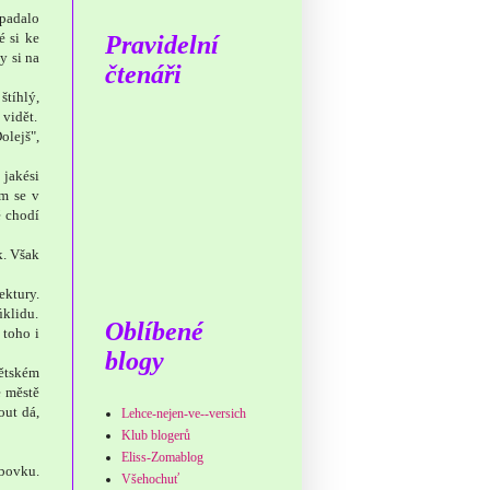
ypadalo
é si ke
Pravidelní
y si na
čtenáři
štíhlý,
 vidět.
lejš",
 jakési
em se v
ě chodí
k. Však
ektury.
úklidu.
Oblíbené
 toho i
blogy
dětském
e městě
out dá,
Lehce-nejen-ve--versich
Klub blogerů
Eliss-Zomablog
ábovku.
Všehochuť