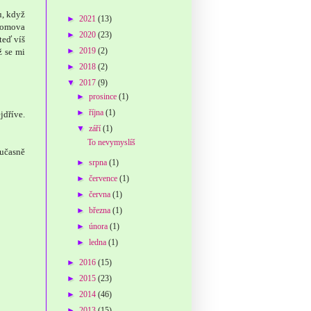
u, když
►
2021
(13)
 domova
►
2020
(23)
teď víš
►
2019
(2)
ž se mi
►
2018
(2)
▼
2017
(9)
►
prosince
(1)
►
října
(1)
jdříve.
▼
září
(1)
To nevymyslíš
oučasně
►
srpna
(1)
►
července
(1)
►
června
(1)
►
března
(1)
►
února
(1)
►
ledna
(1)
►
2016
(15)
►
2015
(23)
►
2014
(46)
►
2013
(15)