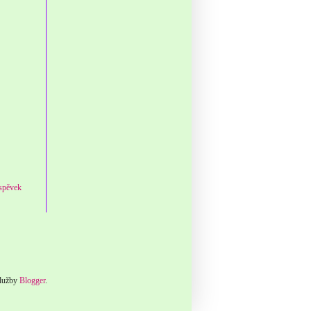
íspěvek
služby
Blogger
.